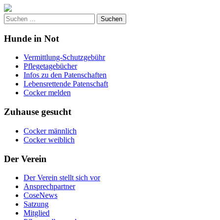
Skip
to
Suche
content
nach:
Hunde in Not
Vermittlung-Schutzgebühr
Pflegetagebücher
Infos zu den Patenschaften
Lebensrettende Patenschaft
Cocker melden
Zuhause gesucht
Cocker männlich
Cocker weiblich
Der Verein
Der Verein stellt sich vor
Ansprechpartner
CoseNews
Satzung
Mitglied